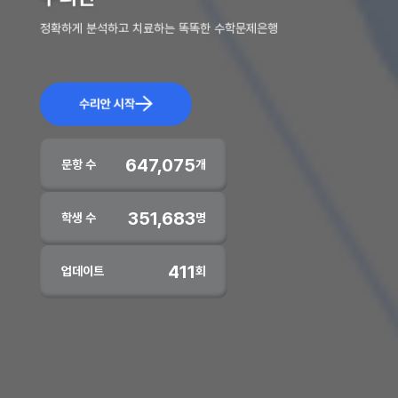
정확하게 분석하고 치료하는 똑똑한 수학문제은행
수리안 시작
647,075
문항 수
개
351,683
학생 수
명
411
업데이트
회